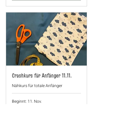
Crashkurs für Anfänger 11.11.
Nähkurs für totale Anfänger
Beginnt: 11. Nov.
52
52 €
Euro
Verfügbarkeit wird geladen ...