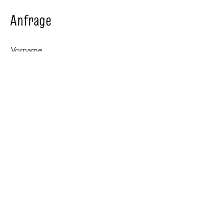
Anfrage
Vorname
Nachname
E-Mail
Wann soll es stattfinden
Wieviele Personen