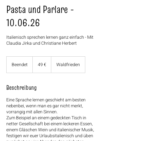
Pasta und Parlare -
10.06.26
Italienisch sprechen lernen ganz einfach - Mit
Claudia Jirka und Christiane Herbert
49
Euro
Beendet
B
49 €
Waldfrieden
e
e
n
Beschreibung
d
e
Eine Sprache lernen geschieht am besten
t
nebenbei, wenn man es gar nicht merkt,
vorrangig mit allen Sinnen.
Zum Beispiel an einem gedeckten Tisch in
netter Gesellschaft bei einem leckeren Essen,
einem Gläschen Wein und italienischer Musik,
festigen wir euer Urlaubsitalienisch und üben